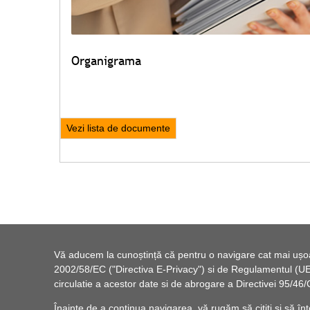
Organigrama
Vezi lista de documente
Vă aducem la cunoștință că pentru o navigare cat mai ușoară
2002/58/EC ("Directiva E-Privacy") si de Regulamentul (UE) 
circulatie a acestor date si de abrogare a Directivei 95/
Înainte de a continua navigarea, vă rugăm să citiți și să înț