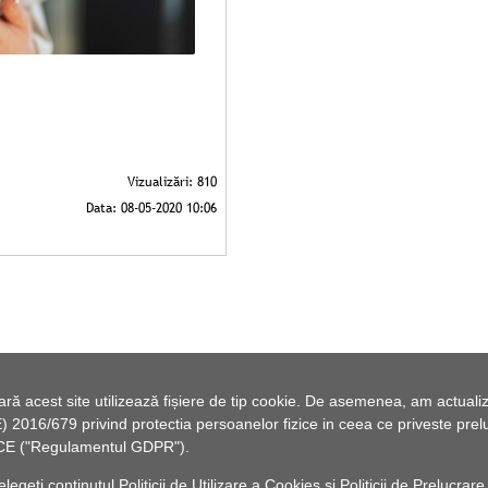
 acest site utilizează fișiere de tip cookie. De asemenea, am actualiza
2016/679 privind protectia persoanelor fizice in ceea ce priveste preluc
46/CE ("Regulamentul GDPR").
elegeți conținutul
Politicii de Utilizare a Cookies
și
Politicii de Prelucrare