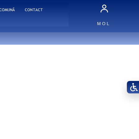
 COMUNĂ
CONTACT
M O L